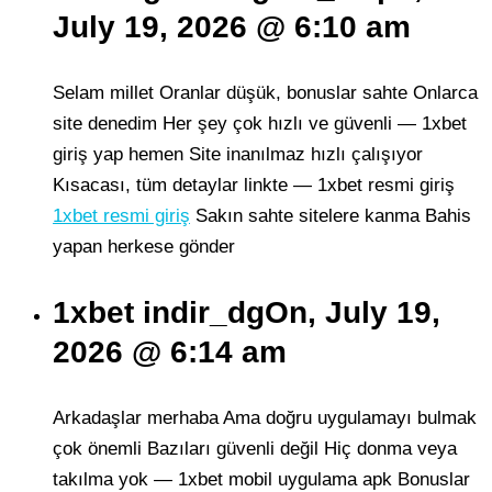
July 19, 2026 @ 6:10 am
Selam millet Oranlar düşük, bonuslar sahte Onlarca
site denedim Her şey çok hızlı ve güvenli — 1xbet
giriş yap hemen Site inanılmaz hızlı çalışıyor
Kısacası, tüm detaylar linkte — 1xbet resmi giriş
1xbet resmi giriş
Sakın sahte sitelere kanma Bahis
yapan herkese gönder
1xbet indir_dgOn, July 19,
2026 @ 6:14 am
Arkadaşlar merhaba Ama doğru uygulamayı bulmak
çok önemli Bazıları güvenli değil Hiç donma veya
takılma yok — 1xbet mobil uygulama apk Bonuslar