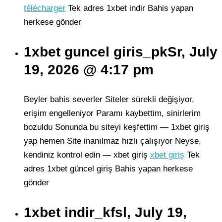
télécharger
Tek adres 1xbet indir Bahis yapan
herkese gönder
1xbet guncel giris_pkSr, July
19, 2026 @ 4:17 pm
Beyler bahis severler Siteler sürekli değişiyor,
erişim engelleniyor Paramı kaybettim, sinirlerim
bozuldu Sonunda bu siteyi keşfettim — 1xbet giriş
yap hemen Site inanılmaz hızlı çalışıyor Neyse,
kendiniz kontrol edin — xbet giriş
xbet giriş
Tek
adres 1xbet güncel giriş Bahis yapan herkese
gönder
1xbet indir_kfsl, July 19,