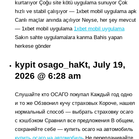
kurtarıyor Çoğu site kötü uygulama sunuyor Çok
hızlı ve stabil çalışıyor — 1xbet mobil uygulama apk
Canlı maçlar anında açılıyor Neyse, her şey mevcut
— 1xbet mobil uygulama
1xbet mobil uygulama
Sakın sahte uygulamalara kanma Bahis yapan
herkese gönder
kypit osago_haKt, July 19,
2026 @ 6:28 am
Слушайте кто ОСАГО покупал Каждый год одно
и то же Обзвонил кучу страховых Короче, нашел
нормальный способ — выбрать страховку осаго
с кэшбэком Сравнил все предложения В общем,
сохраняйте себе — купить осаго на автомобиль
купить осаго на автомобиль
Не переплачивайте