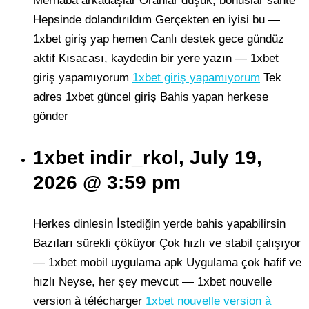
Merhaba arkadaşlar Oranlar düşük, bonuslar sahte
Hepsinde dolandırıldım Gerçekten en iyisi bu —
1xbet giriş yap hemen Canlı destek gece gündüz
aktif Kısacası, kaydedin bir yere yazın — 1xbet
giriş yapamıyorum
1xbet giriş yapamıyorum
Tek
adres 1xbet güncel giriş Bahis yapan herkese
gönder
1xbet indir_rkol, July 19,
2026 @ 3:59 pm
Herkes dinlesin İstediğin yerde bahis yapabilirsin
Bazıları sürekli çöküyor Çok hızlı ve stabil çalışıyor
— 1xbet mobil uygulama apk Uygulama çok hafif ve
hızlı Neyse, her şey mevcut — 1xbet nouvelle
version à télécharger
1xbet nouvelle version à