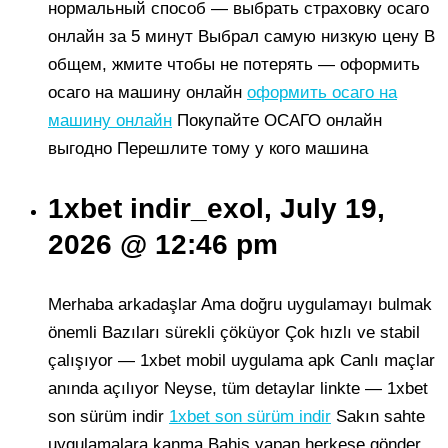
нормальный способ — выбрать страховку осаго
онлайн за 5 минут Выбрал самую низкую цену В
общем, жмите чтобы не потерять — оформить
осаго на машину онлайн
оформить осаго на
машину онлайн
Покупайте ОСАГО онлайн
выгодно Перешлите тому у кого машина
1xbet indir_exol, July 19,
2026 @ 12:46 pm
Merhaba arkadaşlar Ama doğru uygulamayı bulmak
önemli Bazıları sürekli çöküyor Çok hızlı ve stabil
çalışıyor — 1xbet mobil uygulama apk Canlı maçlar
anında açılıyor Neyse, tüm detaylar linkte — 1xbet
son sürüm indir
1xbet son sürüm indir
Sakın sahte
uygulamalara kanma Bahis yapan herkese gönder