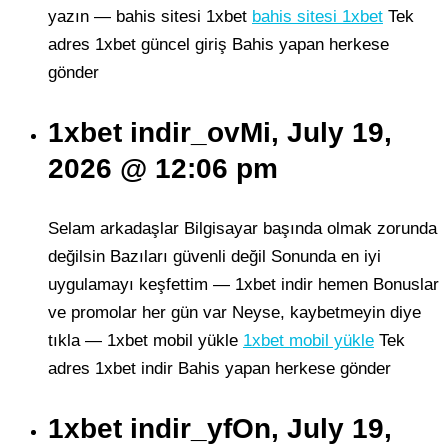
yazın — bahis sitesi 1xbet
bahis sitesi 1xbet
Tek
adres 1xbet güncel giriş Bahis yapan herkese
gönder
1xbet indir_ovMi, July 19,
2026 @ 12:06 pm
Selam arkadaşlar Bilgisayar başında olmak zorunda
değilsin Bazıları güvenli değil Sonunda en iyi
uygulamayı keşfettim — 1xbet indir hemen Bonuslar
ve promolar her gün var Neyse, kaybetmeyin diye
tıkla — 1xbet mobil yükle
1xbet mobil yükle
Tek
adres 1xbet indir Bahis yapan herkese gönder
1xbet indir_yfOn, July 19,