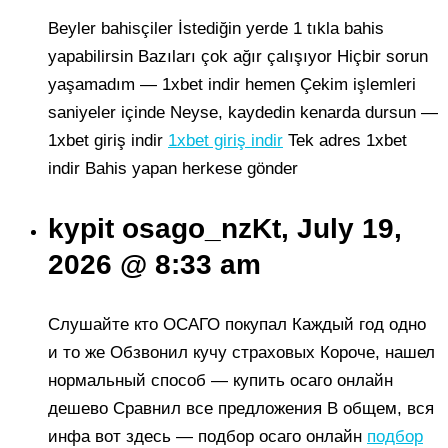
Beyler bahisçiler İstediğin yerde 1 tıkla bahis
yapabilirsin Bazıları çok ağır çalışıyor Hiçbir sorun
yaşamadım — 1xbet indir hemen Çekim işlemleri
saniyeler içinde Neyse, kaydedin kenarda dursun —
1xbet giriş indir
1xbet giriş indir
Tek adres 1xbet
indir Bahis yapan herkese gönder
kypit osago_nzKt, July 19,
2026 @ 8:33 am
Слушайте кто ОСАГО покупал Каждый год одно
и то же Обзвонил кучу страховых Короче, нашел
нормальный способ — купить осаго онлайн
дешево Сравнил все предложения В общем, вся
инфа вот здесь — подбор осаго онлайн
подбор