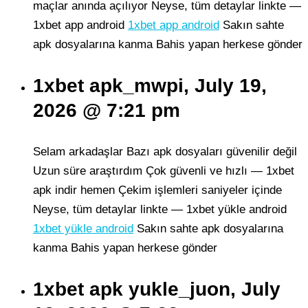
maçlar anında açılıyor Neyse, tüm detaylar linkte —
1xbet app android
1xbet app android
Sakın sahte
apk dosyalarına kanma Bahis yapan herkese gönder
1xbet apk_mwpi, July 19,
2026 @ 7:21 pm
Selam arkadaşlar Bazı apk dosyaları güvenilir değil
Uzun süre araştırdım Çok güvenli ve hızlı — 1xbet
apk indir hemen Çekim işlemleri saniyeler içinde
Neyse, tüm detaylar linkte — 1xbet yükle android
1xbet yükle android
Sakın sahte apk dosyalarına
kanma Bahis yapan herkese gönder
1xbet apk yukle_juon, July