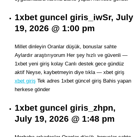
1xbet guncel giris_iwSr, July
19, 2026 @ 1:00 pm
Millet dinleyin Oranlar düşük, bonuslar sahte
Aylardır araştırıyorum Her şey hızlı ve güvenli —
1xbet yeni giriş kolay Canlı destek gece gündüz
aktif Neyse, kaybetmeyin diye tıkla — xbet giriş
xbet giriş
Tek adres 1xbet güncel giriş Bahis yapan
herkese gönder
1xbet guncel giris_zhpn,
July 19, 2026 @ 1:48 pm