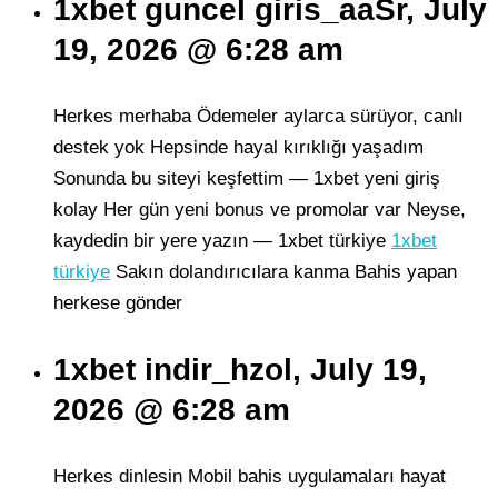
1xbet guncel giris_aaSr, July
19, 2026 @ 6:28 am
Herkes merhaba Ödemeler aylarca sürüyor, canlı
destek yok Hepsinde hayal kırıklığı yaşadım
Sonunda bu siteyi keşfettim — 1xbet yeni giriş
kolay Her gün yeni bonus ve promolar var Neyse,
kaydedin bir yere yazın — 1xbet türkiye
1xbet
türkiye
Sakın dolandırıcılara kanma Bahis yapan
herkese gönder
1xbet indir_hzol, July 19,
2026 @ 6:28 am
Herkes dinlesin Mobil bahis uygulamaları hayat