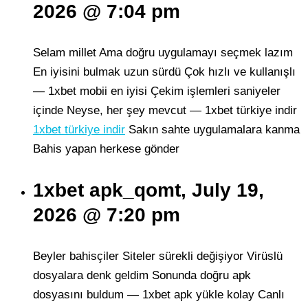
2026 @ 7:04 pm
Selam millet Ama doğru uygulamayı seçmek lazım
En iyisini bulmak uzun sürdü Çok hızlı ve kullanışlı
— 1xbet mobii en iyisi Çekim işlemleri saniyeler
içinde Neyse, her şey mevcut — 1xbet türkiye indir
1xbet türkiye indir
Sakın sahte uygulamalara kanma
Bahis yapan herkese gönder
1xbet apk_qomt, July 19,
2026 @ 7:20 pm
Beyler bahisçiler Siteler sürekli değişiyor Virüslü
dosyalara denk geldim Sonunda doğru apk
dosyasını buldum — 1xbet apk yükle kolay Canlı