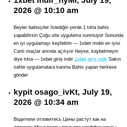
1xbet indir_hyMi, July 19,
2026 @ 10:10 am
Beyler bahisçiler İstediğin yerde 1 tıkla bahis
yapabilirsin Çoğu site uygulama sunmuyor Sonunda
en iyi uygulamayı keşfettim — 1xbet mobii en iyisi
Canlı maçlar anında açılıyor Neyse, kaybetmeyin
diye tıkla — 1xbet giriş indir
1xbet giriş indir
Sakın
sahte uygulamalara kanma Bahis yapan herkese
gönder
kypit osago_ivKt, July 19,
2026 @ 10:34 am
Водители отзовитесь Цены растут как на