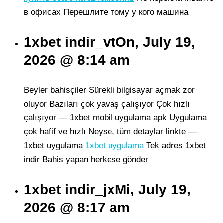
в офисах Перешлите тому у кого машина
1xbet indir_vtOn, July 19,
2026 @ 8:14 am
Beyler bahisçiler Sürekli bilgisayar açmak zor
oluyor Bazıları çok yavaş çalışıyor Çok hızlı
çalışıyor — 1xbet mobil uygulama apk Uygulama
çok hafif ve hızlı Neyse, tüm detaylar linkte —
1xbet uygulama
1xbet uygulama
Tek adres 1xbet
indir Bahis yapan herkese gönder
1xbet indir_jxMi, July 19,
2026 @ 8:17 am