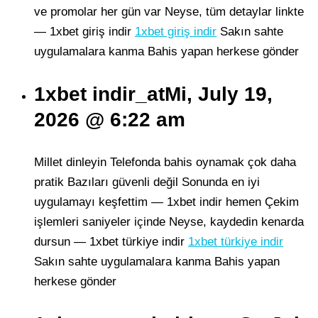
ve promolar her gün var Neyse, tüm detaylar linkte
— 1xbet giriş indir
1xbet giriş indir
Sakın sahte
uygulamalara kanma Bahis yapan herkese gönder
1xbet indir_atMi, July 19,
2026 @ 6:22 am
Millet dinleyin Telefonda bahis oynamak çok daha
pratik Bazıları güvenli değil Sonunda en iyi
uygulamayı keşfettim — 1xbet indir hemen Çekim
işlemleri saniyeler içinde Neyse, kaydedin kenarda
dursun — 1xbet türkiye indir
1xbet türkiye indir
Sakın sahte uygulamalara kanma Bahis yapan
herkese gönder