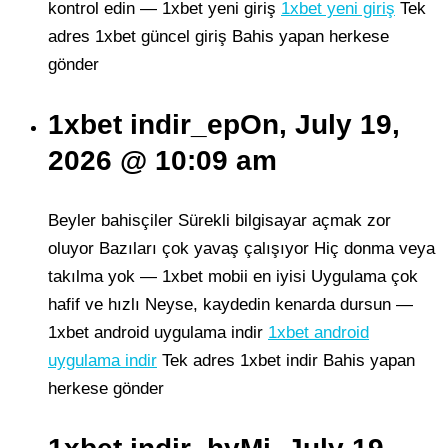
kontrol edin — 1xbet yeni giriş
1xbet yeni giriş
Tek
adres 1xbet güncel giriş Bahis yapan herkese
gönder
1xbet indir_epOn, July 19,
2026 @ 10:09 am
Beyler bahisçiler Sürekli bilgisayar açmak zor
oluyor Bazıları çok yavaş çalışıyor Hiç donma veya
takılma yok — 1xbet mobii en iyisi Uygulama çok
hafif ve hızlı Neyse, kaydedin kenarda dursun —
1xbet android uygulama indir
1xbet android
uygulama indir
Tek adres 1xbet indir Bahis yapan
herkese gönder