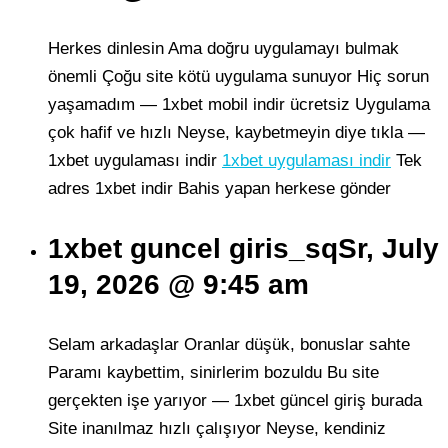
Herkes dinlesin Ama doğru uygulamayı bulmak
önemli Çoğu site kötü uygulama sunuyor Hiç sorun
yaşamadım — 1xbet mobil indir ücretsiz Uygulama
çok hafif ve hızlı Neyse, kaybetmeyin diye tıkla —
1xbet uygulaması indir
1xbet uygulaması indir
Tek
adres 1xbet indir Bahis yapan herkese gönder
1xbet guncel giris_sqSr, July
19, 2026 @ 9:45 am
Selam arkadaşlar Oranlar düşük, bonuslar sahte
Paramı kaybettim, sinirlerim bozuldu Bu site
gerçekten işe yarıyor — 1xbet güncel giriş burada
Site inanılmaz hızlı çalışıyor Neyse, kendiniz