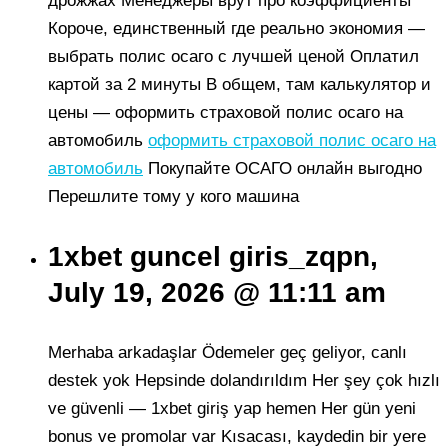
дрожжах Менеджеры врут про коэффициенты
Короче, единственный где реально экономия —
выбрать полис осаго с лучшей ценой Оплатил
картой за 2 минуты В общем, там калькулятор и
цены — оформить страховой полис осаго на
автомобиль
оформить страховой полис осаго на
автомобиль
Покупайте ОСАГО онлайн выгодно
Перешлите тому у кого машина
1xbet guncel giris_zqpn,
July 19, 2026 @ 11:11 am
Merhaba arkadaşlar Ödemeler geç geliyor, canlı
destek yok Hepsinde dolandırıldım Her şey çok hızlı
ve güvenli — 1xbet giriş yap hemen Her gün yeni
bonus ve promolar var Kısacası, kaydedin bir yere