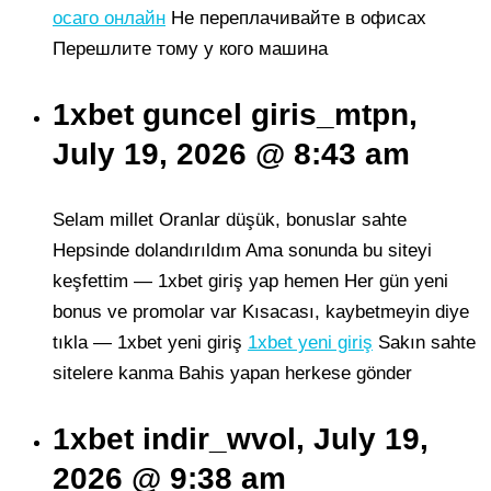
осаго онлайн
Не переплачивайте в офисах
Перешлите тому у кого машина
1xbet guncel giris_mtpn,
July 19, 2026 @ 8:43 am
Selam millet Oranlar düşük, bonuslar sahte
Hepsinde dolandırıldım Ama sonunda bu siteyi
keşfettim — 1xbet giriş yap hemen Her gün yeni
bonus ve promolar var Kısacası, kaybetmeyin diye
tıkla — 1xbet yeni giriş
1xbet yeni giriş
Sakın sahte
sitelere kanma Bahis yapan herkese gönder
1xbet indir_wvol, July 19,
2026 @ 9:38 am