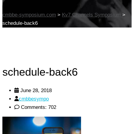
cmbbe-symposium.com
>
Kv7 Channels Symposium
>
schedule-back6
schedule-back6
June 28, 2018
cmbbesympo
Comments: 702